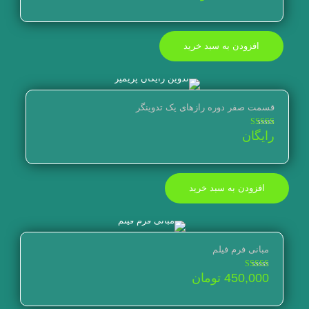
افزودن به سبد خرید
قسمت صفر دوره رازهای یک تدوینگر
نمره
رایگان
4.86
از 5
افزودن به سبد خرید
مبانی فرم فیلم
نمره
450,000
تومان
5.00
از 5